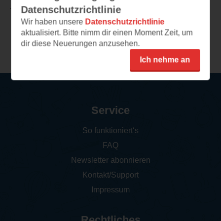
Datenschutzrichtlinie
TEILEN
Wir haben unsere
Datenschutzrichtlinie
aktualisiert. Bitte nimm dir einen Moment Zeit, um
Weitere Rezensionen
dir diese Neuerungen anzusehen.
Ich nehme an
Service
So funktioniert‘s
FAQ
Newsletter abonnieren
Kontakt/Support
Impressum
Rechtliches