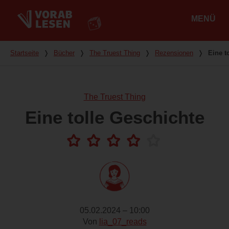
MENÜ
Hauptmenü
Du bist hier
Startseite
❭
Bücher
❭
The Truest Thing
❭
Rezensionen
❭
Eine t
The Truest Thing
Eine tolle Geschichte
05.02.2024 – 10:00
Von
lia_07_reads