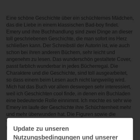
Eine schöne Geschichte über ein schüchternes Mädchen,
das die Liebe in einem klassischen Bad-boy findet.
Emery und ihre Buchhandlung sind zwei Dinge an dieser
toll geschriebenen Geschichte, die man sofort ins Herz
schließen kann. Der Schreibstil der Autorin ist, wie auch
schon bei ihren anderen Büchern, sehr leicht und
angenehm zu lesen. Das wunderschön gestaltete Cover,
passt farblich wunderbar in jedes Bücherregal. Die
Charaktere und die Geschichte, sind toll ausgearbeitet,
so dass einem beim Lesen auch nicht langweilig wird.
Mich hat das Buch vor allem deswegen sehr interessiert,
weil ich Geschichten cool finde, in denen ein Buchladen
eine bedeutende Rolle einnimmt. Ich mochte es sehr wie
Emery im laufe der Geschichte ihre Schüchternheit mehr
und mehr überwunden hat. Die Figuren sowie die
Geschichte kamen authentisch rüber und ich kann dieses
Update zu unseren
tolle Buch durchaus weiterempfehlen.
Nutzungsbedingungen und unserer