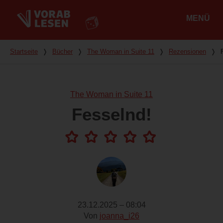
MENÜ
Hauptmenü
Du bist hier
Startseite
❭
Bücher
❭
The Woman in Suite 11
❭
Rezensionen
❭
The Woman in Suite 11
Fesselnd!
23.12.2025 – 08:04
Von
joanna_i26