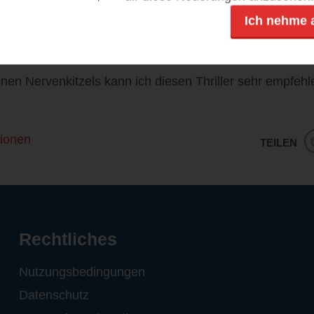
einem gleichbleibend hohen Niveau. Die Figurenzeichnung
Ich nehme 
h kann mich prima in die Charaktere hinein versetzen. J
n Handlung scheint sehr gut überlegt worden zu sein.
nen Nervenkitzels kann ich diesen Thriller sehr empfehl
ionen
TEILEN
Rechtliches
Nutzungsbedingungen
Datenschutz