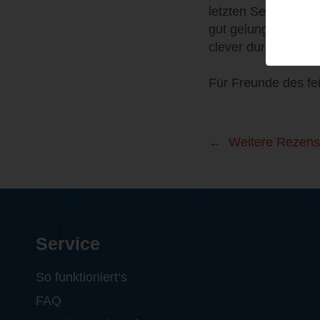
letzten Seite auf 
gut gelungen und ic
clever durchdachte
Für Freunde des fei
Weitere Rezens
Service
So funktioniert‘s
FAQ