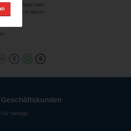
 ist Ruth Ware sehr
an
edes Wort in dieser
en.
Geschäftskunden
Für Verlage