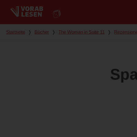
Du bist hier
Startseite
❭
Bücher
❭
The Woman in Suite 11
❭
Rezension
Spa