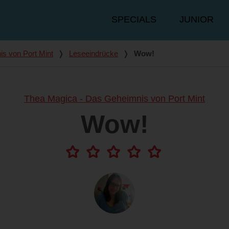
Hauptmenü
SPECIALS
JUNIOR
s von Port Mint
❭
Leseeindrücke
❭
Wow!
Thea Magica - Das Geheimnis von Port Mint
Wow!