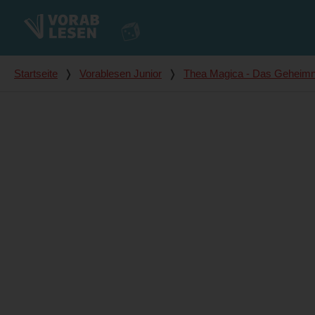
Du bist hier
Startseite
❭
Vorablesen Junior
❭
Thea Magica - Das Geheimni