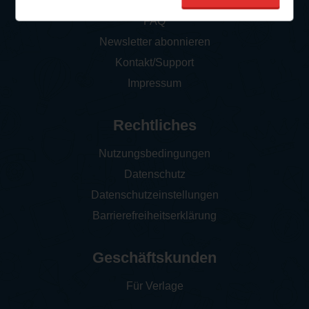
So funktioniert‘s
FAQ
Newsletter abonnieren
Kontakt/Support
Impressum
Rechtliches
Nutzungsbedingungen
Datenschutz
Datenschutzeinstellungen
Barrierefreiheitserklärung
Geschäftskunden
Für Verlage