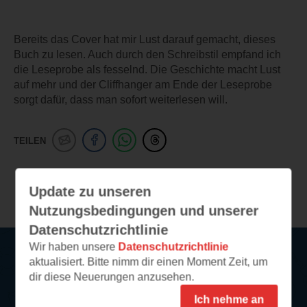
Bereits das Cover hat mir Lust darauf gemacht, dieses
Buch zu lesen. Auch durch den Schreibstil empfand ich
die Leseprobe als fesselnd. Die Geschichte macht Lust
auf mehr und der Cliffhanger am Ende der Leseprobe
sorgt dafür, dass man sofort weiterlesen will.
TEILEN
Weitere Leseeindrücke
Update zu unseren
Nutzungsbedingungen und unserer
Datenschutzrichtlinie
Wir haben unsere
Datenschutzrichtlinie
aktualisiert. Bitte nimm dir einen Moment Zeit, um
Service
dir diese Neuerungen anzusehen.
Ich nehme an