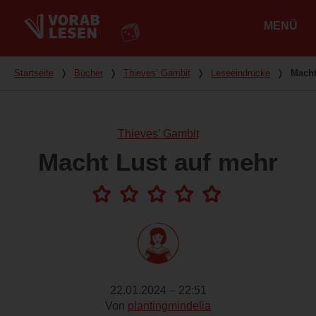
MENÜ
Hauptmenü
Du bist hier
Startseite
❭
Bücher
❭
Thieves’ Gambit
❭
Leseeindrücke
❭
Macht
Thieves’ Gambit
Macht Lust auf mehr
22.01.2024 – 22:51
Von
plantingmindelia