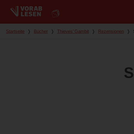
Du bist hier
Startseite
❭
Bücher
❭
Thieves’ Gambit
❭
Rezensionen
❭
S