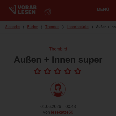
MENÜ
Hauptmenü
Du bist hier
Startseite
❭
Bücher
❭
Thornbird
❭
Leseeindrücke
❭
Außen + Inn
Thornbird
Außen + Innen super
01.06.2026 – 00:48
Von
lesekatze50