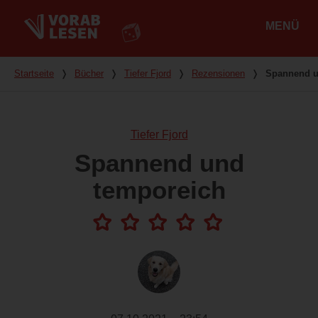
MENÜ
Hauptmenü
Du bist hier
Startseite
❭
Bücher
❭
Tiefer Fjord
❭
Rezensionen
❭
Spannend u
Tiefer Fjord
Spannend und
temporeich