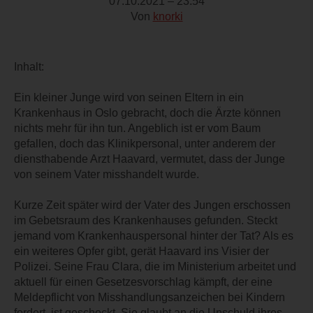
07.10.2021 – 23:54
Von
knorki
Inhalt:
Ein kleiner Junge wird von seinen Eltern in ein
Krankenhaus in Oslo gebracht, doch die Ärzte können
nichts mehr für ihn tun. Angeblich ist er vom Baum
gefallen, doch das Klinikpersonal, unter anderem der
diensthabende Arzt Haavard, vermutet, dass der Junge
von seinem Vater misshandelt wurde.
Kurze Zeit später wird der Vater des Jungen erschossen
im Gebetsraum des Krankenhauses gefunden. Steckt
jemand vom Krankenhauspersonal hinter der Tat? Als es
ein weiteres Opfer gibt, gerät Haavard ins Visier der
Polizei. Seine Frau Clara, die im Ministerium arbeitet und
aktuell für einen Gesetzesvorschlag kämpft, der eine
Meldepflicht von Misshandlungsanzeichen bei Kindern
fordert, ist geschockt. Sie glaubt an die Unschuld ihres