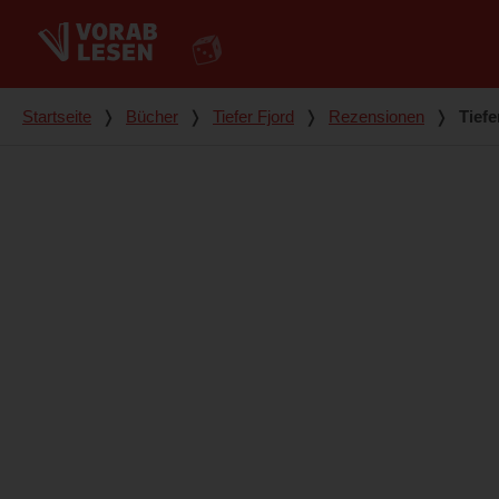
Du bist hier
Startseite
❭
Bücher
❭
Tiefer Fjord
❭
Rezensionen
❭
Tiefe