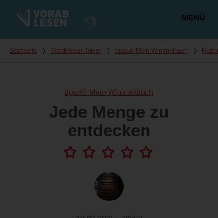
MENÜ
Hauptmenü
Du bist hier
Startseite
❭
Vorablesen Junior
❭
tiptoi® Mein Wimmelbuch
❭
Reze
tiptoi® Mein Wimmelbuch
Jede Menge zu
entdecken