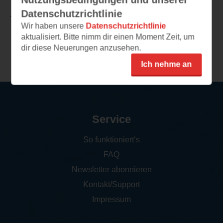
Datenschutzrichtlinie
TEILEN
Wir haben unsere
Datenschutzrichtlinie
aktualisiert. Bitte nimm dir einen Moment Zeit, um
dir diese Neuerungen anzusehen.
Weitere Rezensionen
Ich nehme an
Service
So funktioniert‘s
FAQ
Newsletter abonnieren
Kontakt/Support
Impressum