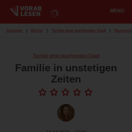
MENÜ
Hauptmenü
Du bist hier
Startseite
❭
Bücher
❭
Tochter einer leuchtenden Stadt
❭
Rezensio
Tochter einer leuchtenden Stadt
Familie in unstetigen
Zeiten