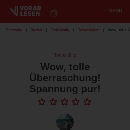
MENÜ
Hauptmenü
Du bist hier
Startseite
❭
Bücher
❭
Todeskäfig
❭
Rezensionen
❭
Wow, tolle 
Todeskäfig
Wow, tolle
Überraschung!
Spannung pur!