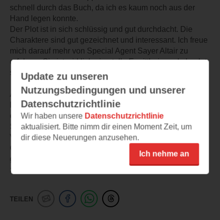
schnell durch das Buch, da ich es kaum noch aus der
Hand legen konnte.
Der Plot ist in sich schlüssig und gut durchdacht. Die
Charaktere sind gut gezeichnet und interessant. Ich freue
mich darauf mehr von Special Agent Sayer Altair zu
erfahren. Sie ist wirklich eine tolle Ermittlerin und absolut
sympathisch.
Update zu unseren
Nutzungsbedingungen und unserer
Auch der Schreibstil hat mir sehr gut gefallen. Das Buch
Datenschutzrichtlinie
liest sich sehr flüssig und lebendig. Zwischendurch gibt
es auch immer wieder kleine Einschübe der Opfer.
Wir haben unsere
Datenschutzrichtlinie
Stellenweise ist die Handlung etwas brutal und knallhart.
aktualisiert. Bitte nimm dir einen Moment Zeit, um
Vielleicht ist dieser Thriller nichts für zu zart besaitete
dir diese Neuerungen anzusehen.
Gemüter. Aber mich hat er restlos begeistert und
Ich nehme an
gefesselt. Ich brenne jetzt regelrecht darauf den 2. Band
zu lesen!
TEILEN