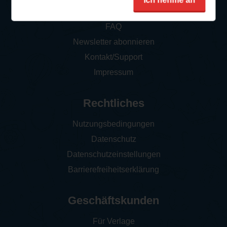
Ich nehme an
So funktioniert‘s
FAQ
Newsletter abonnieren
Kontakt/Support
Impressum
Rechtliches
Nutzungsbedingungen
Datenschutz
Datenschutzeinstellungen
Barrierefreiheitserklärung
Geschäftskunden
Für Verlage