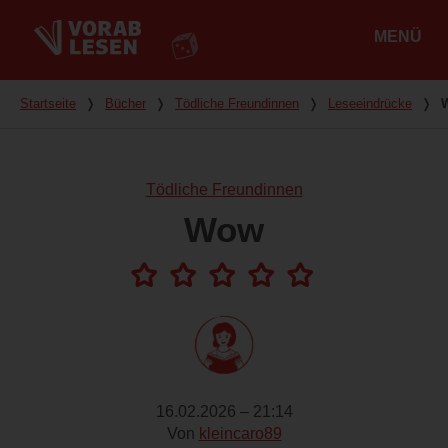
MENÜ
Hauptmenü
Du bist hier
Startseite
❭
Bücher
❭
Tödliche Freundinnen
❭
Leseeindrücke
❭
Tödliche Freundinnen
Wow
16.02.2026 – 21:14
Von
kleincaro89