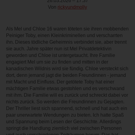
26.03.2026 – 17:37
Von
rickyundmolly
Als Mel und Chloe 16 waren töteten sie ihren mobbenden
Peiniger Toby, einen Kleinkriminellen und verscharrten
ihn. Dieses tödliche Geheimnis verbindet sie, aber trennt
sie auch. Jahre später nun ist Mel Privatdetektivin
geworden und Chloe ist untergetaucht. Ihre Familie
engagiert Mel um sie zu finden und mitten in der
kanadischen Wildnis wird sie fündig. Chloe versteckt sich
dort, denn jemand jagt die beiden Freundinnen - jemand
mit Macht und Einfluss. Der getötete Toby hat einer
mächtigen Familie etwas gestohlen und es verschwand
mit ihm. Die Familie will es zurück und schreckt dabei vor
nichts zurück. So werden die Freundinnen zu Gejagten.
Der Thriller liest sich spannend, schnell und hat auch ein
paar unerwartete Wendungen zu bieten. Ich hatte Spaß
und Spannung beim Lesen der Geschichte. Allerdings
springt die Handlung ziemlich viel zwischen Personen
und auch verschiedenen Zeiträumen herum. Das hat