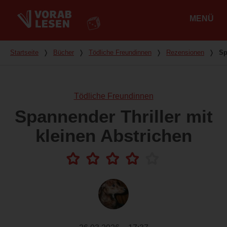
MENÜ
Hauptmenü
Du bist hier
Startseite
❭
Bücher
❭
Tödliche Freundinnen
❭
Rezensionen
❭
Sp
Tödliche Freundinnen
Spannender Thriller mit
kleinen Abstrichen