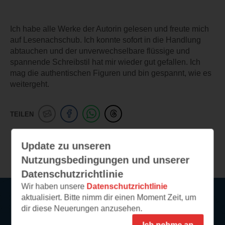
Ich habe alle Werke der Autorin gelesen und freute mich
auf Lesenachschub. Ich konnte sofort in die Handlung
abtauchen und der unverwechselbare flüssige und
spannende Schreibstil hat mir wieder gut gefallen. Ich
mag die authentischen Figuren und bin gespannt, wie es
weitergeht.
TEILEN
Update zu unseren
Weitere Leseeindrücke
Nutzungsbedingungen und unserer
Datenschutzrichtlinie
Wir haben unsere
Datenschutzrichtlinie
aktualisiert. Bitte nimm dir einen Moment Zeit, um
dir diese Neuerungen anzusehen.
Service