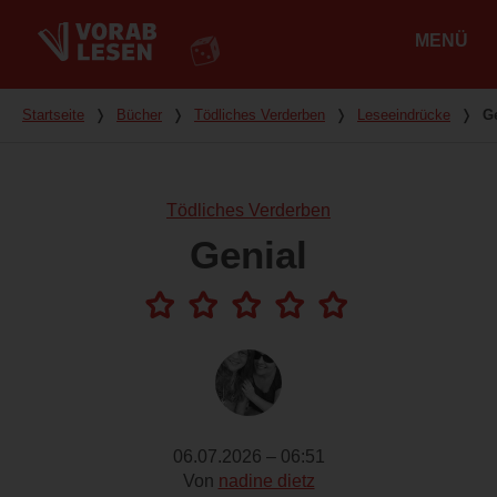
MENÜ
Hauptmenü
Du bist hier
Startseite
❭
Bücher
❭
Tödliches Verderben
❭
Leseeindrücke
❭
G
Tödliches Verderben
Genial
06.07.2026 – 06:51
Von
nadine dietz