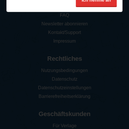
Ich nehme an
So funktioniert‘s
FAQ
Newsletter abonnieren
Kontakt/Support
Impressum
Rechtliches
Nutzungsbedingungen
Datenschutz
Datenschutzeinstellungen
Barrierefreiheitserklärung
Geschäftskunden
Für Verlage