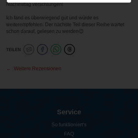
Nachmittag verschlungen!
Ich fand es überwiegend gut und würde es
weiterempfehlen. Der nächste Teil dieser Reihe wartet
schon darauf, gelesen zu werden😉
TEILEN
Weitere Rezensionen
Service
So funktioniert‘s
FAQ