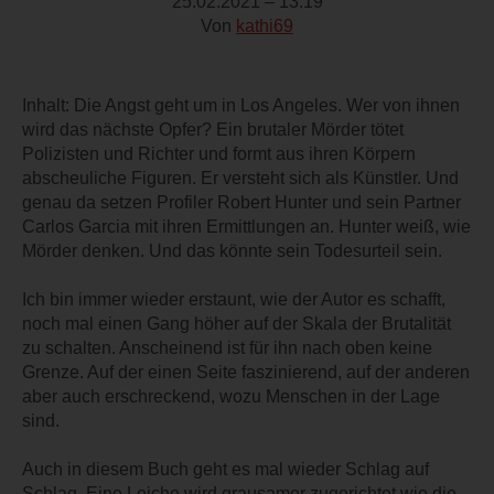
25.02.2021 – 13:19
Von
kathi69
Inhalt: Die Angst geht um in Los Angeles. Wer von ihnen
wird das nächste Opfer? Ein brutaler Mörder tötet
Polizisten und Richter und formt aus ihren Körpern
abscheuliche Figuren. Er versteht sich als Künstler. Und
genau da setzen Profiler Robert Hunter und sein Partner
Carlos Garcia mit ihren Ermittlungen an. Hunter weiß, wie
Mörder denken. Und das könnte sein Todesurteil sein.
Ich bin immer wieder erstaunt, wie der Autor es schafft,
noch mal einen Gang höher auf der Skala der Brutalität
zu schalten. Anscheinend ist für ihn nach oben keine
Grenze. Auf der einen Seite faszinierend, auf der anderen
aber auch erschreckend, wozu Menschen in der Lage
sind.
Auch in diesem Buch geht es mal wieder Schlag auf
Schlag. Eine Leiche wird grausamer zugerichtet wie die