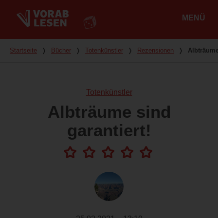
MENÜ
Hauptmenü
Du bist hier
Startseite
❭
Bücher
❭
Totenkünstler
❭
Rezensionen
❭
Albträume
Totenkünstler
Albträume sind
garantiert!