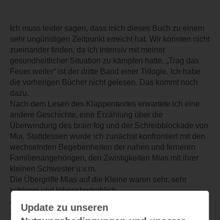
Ich muss leider sagen, dass mich dieses Buch zu einem
sehr ungünstigen Zeitpunkt erreicht hat. Wir konnten nicht
zueinander finden, da ich intensiv mit meiner
gesundheitlicher Situation zu kämpfen hatte. „Trag das
Feuer weiter“ ist der dritte Band einer Trilogie. Ich habe
die vorherigen Bücher nicht gelesen. Das kommt noch
dazu.
Nach dem Lesen des Klappentextes erwartete ich eine
andere Geschichte, eine Erzählung über die
Überwindung des brain fog und der Schreibblockade von
Mia. Stattdessen wurde ich zunächst konfrontiert mit den
wechselnden Begebenheiten der nahen und ferneren
Familienangehörigen, den Zwistigkeiten Mias mit ihrer
kleinen Schwester u.v.m.
Die Übergriffe Mias auf die Kleine waren sehr, sehr
schlimm und lebensbedrohlich.
Also kurz: ich habe für den jetzigen Zeitpunkt das Buch
Update zu unseren
zur Seite gelegt und werde es später weiter lesen.