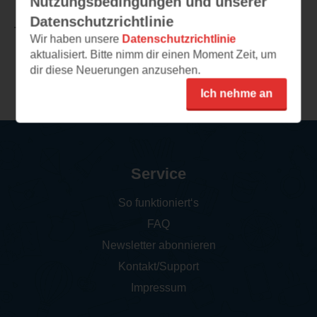
Nutzungsbedingungen und unserer
Datenschutzrichtlinie
TEILEN
Wir haben unsere
Datenschutzrichtlinie
aktualisiert. Bitte nimm dir einen Moment Zeit, um
dir diese Neuerungen anzusehen.
Weitere Rezensionen
Ich nehme an
Service
So funktioniert‘s
FAQ
Newsletter abonnieren
Kontakt/Support
Impressum