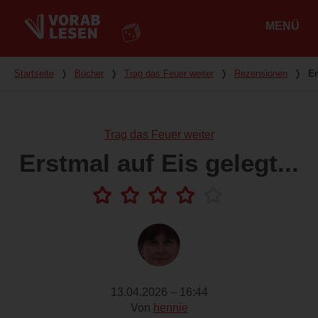
MENÜ
Hauptmenü
Du bist hier
Startseite
❭
Bücher
❭
Trag das Feuer weiter
❭
Rezensionen
❭
Er
Trag das Feuer weiter
Erstmal auf Eis gelegt...
13.04.2026 – 16:44
Von
hennie