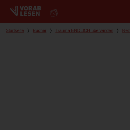
Du bist hier
Startseite
❭
Bücher
❭
Trauma ENDLICH überwinden
❭
Rez