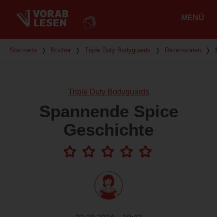
MENÜ
Hauptmenü
Du bist hier
Startseite
❭
Bücher
❭
Triple Duty Bodyguards
❭
Rezensionen
❭
Triple Duty Bodyguards
Spannende Spice
Geschichte