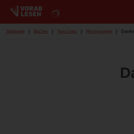
Du bist hier
Startseite
❭
Bücher
❭
Two Lives
❭
Rezensionen
❭
Danke
D