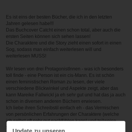
Es ist eins der besten Bücher, die ich in den letzten
Jahren gelesen habe!!!
Das Buchcover Catcht einen schon total, aber auch die
ersten Seiten können sich sehen lassen!
Die Charaktere und die Story zieht einen sofort in einen
Sog, sodass man einfach weiterlesen will und
weiterlesen MUSS!
Wir lesen von drei ProtagonistInnen - was ich besonders
toll finde - eine Person ist ein cis-Mann. Es ist schön
einen feministischen Roman zu lesen, der viele
verschiedene Blickwinkel und Aspekte zeigt, aber das
kann Mareike Fallwickl ja eh sehr gut und hat das ja auch
schon in diversen anderen Büchern erwiesen.
Ich liebe ihren Schreibstil einfach eh - das Vermischen
von persönlichen Erfahrungen der Charaktere (welche
ich selbst oft sehr gut nachfühlen kann) und teilweise
sehr abstrakte Erzählstränge, die oft dystopisch wirken.
Update zu unseren