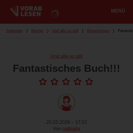
MENÜ
Hauptmenü
Du bist hier
Startseite
❭
Bücher
❭
Und alle so still
❭
Rezensionen
❭
Fantasti
Und alle so still
Fantastisches Buch!!!
20.02.2026 – 17:22
Von
nathialie