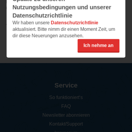
Das macht einfach ganz viele Welten auf.
Nutzungsbedingungen und unserer
Große Leseempfehlung
Datenschutzrichtlinie
Wir haben unsere
Datenschutzrichtlinie
TEILEN
aktualisiert. Bitte nimm dir einen Moment Zeit, um
dir diese Neuerungen anzusehen.
Weitere Rezensionen
Ich nehme an
Service
So funktioniert‘s
FAQ
Newsletter abonnieren
Kontakt/Support