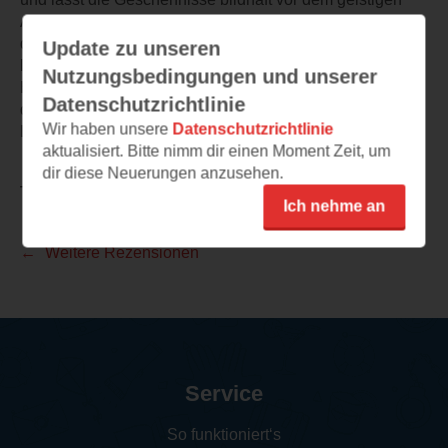
Auge mühelos erscheinen, so kann man sich in die
dortigen Verhältnisse hineindenken, mit den Figuren
Update zu unseren
leben und leiden. Ich konnte das Buch nicht aus den
Nutzungsbedingungen und unserer
Händen legen und habe mehrfach mit Tränen gerungen,
Datenschutzrichtlinie
da mir die Geschichte so nah ging. Meine absolute
Wir haben unsere
Datenschutzrichtlinie
Leseempfehlung.
aktualisiert. Bitte nimm dir einen Moment Zeit, um
dir diese Neuerungen anzusehen.
TEILEN
Ich nehme an
Weitere Rezensionen
Service
So funktioniert‘s