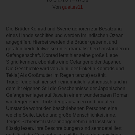
02.04.2024 – 07:36
Von
guettes11
Die Brüder Konrad und Sverre gehören zur Besatzung
eines Handelsschiffes und werden im Indischen Ozean
angegriffen. Hierbei werden die Brüder getrennt und
geraten beide teilweise unter dramatischen Umständen in
Gefangenschaft. Konrad lernt hier seine große Liebe
Sigrid kennen, ebenfalls eine Gefangene der Japaner.
Die Geschichte wird von Juni, der Enkelin Konrads und
Tekla( Als Großmutter im Regen tanzte) erzählt.
Trude Teige hat hier sehr eindringlich, authentisch und in
dem ihr eigenen Stil die Geschehnisse der Japanischen
Gefangenenlager auf Java in einem wunderbaren Roman
wiedergegeben. Trotz der grausamen und brutalen
Umstände wohnt den beschriebenen Personen eine
weiche Seite, Liebe und große Menschlichkeit inne.
Teiges Schreibstil ist sehr angenehm und lässt sich
flüssig lesen. Ihre Beschreibungen sind sehr detailliert
und lässt die Geschehnisse bildhaft vor dem geistigen