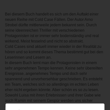
Bei diesem Buch handelt es sich um den Auftakt einer
neuen Reihe mit Cold Case Fällen. Der Autor Arno
Strobel dürfte mittlerweile jedem bekannt sein. Durch
seine ideenreichen Thriller mit verschiedenen
Protagonisten ist er immer sehr bodenständig und real
wirkend. Meist fesselnd und nicht so abstrakt.
Cold Cases sind aktuell immer wieder in der Realität zu
hören und so kommt dieses Thema bestimmt gut bei den
Leserinnen und Lesern an.
In diesem Buch lernt man die Protagonisten in einem
sehr angenehmen Tempo kennen. Keine sehr übereilten
Ereignisse, angenehmes Tempo und doch sehr
spannend und unvorhersehbar geschrieben. Es entsteht
ein Team, welches sich so allerdings im echten Leben
eher nicht ergeben könnte. Aber schön es so zu lesen.
Sowohl Luisa mit ihren Erlebnissen und ihrer Gabe wie
auch Ramin mit seinem Gespür werden uns sicher
bereichern. Sehr gerne werden wir weitere Bücher der