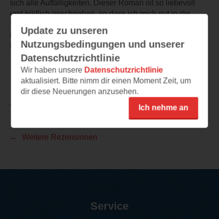
sich alle Auffälligkeiten. Dieser Roman ist so liebevoll
und bildlich geschrieben, so dass ich mich gut in die
Sorgen, Nöte und Ängste von Miv hineinversetzen
Update zu unseren
konnte. Ein Lesevergnügen, das mir viel Freude bereitet
Nutzungsbedingungen und unserer
hat.
Datenschutzrichtlinie
Wir haben unsere
Datenschutzrichtlinie
aktualisiert. Bitte nimm dir einen Moment Zeit, um
dir diese Neuerungen anzusehen.
Ich nehme an
TEILEN
Weitere Rezensionen
Service