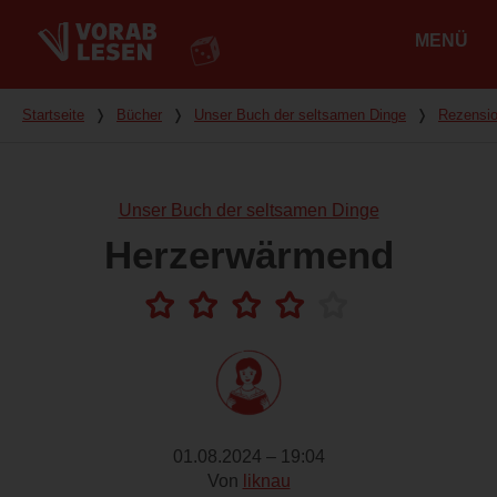
MENÜ
Hauptmenü
Du bist hier
Startseite
❭
Bücher
❭
Unser Buch der seltsamen Dinge
❭
Rezensi
Unser Buch der seltsamen Dinge
Herzerwärmend
01.08.2024 – 19:04
Von
liknau