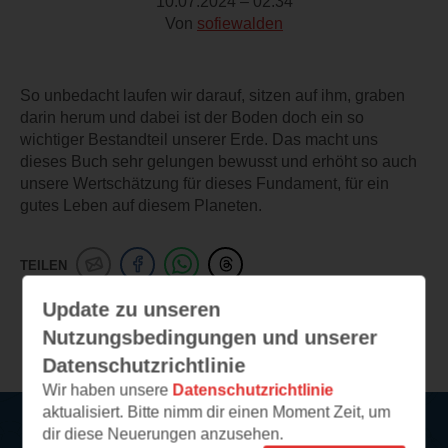
10.07.2024 – 02:34
Von
sofiewalden
So unbedacht laufen wir darauf, sitzen auf ihm, graben
darin herum und dabei ist der Boden doch ein so
wichtiger Bestandteil unserer Erde. Das macht uns
dieses Buch sehr gelungen bewusst und erhöht so auch
unsere Wertschätzung für dieses Fundament, für ein
gutes Leben auf diesem Planeten.
TEILEN
Update zu unseren
Weitere Leseeindrücke
Nutzungsbedingungen und unserer
Datenschutzrichtlinie
Wir haben unsere
Datenschutzrichtlinie
aktualisiert. Bitte nimm dir einen Moment Zeit, um
dir diese Neuerungen anzusehen.