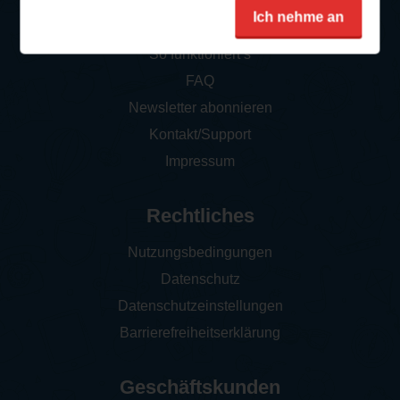
Service
Ich nehme an
So funktioniert‘s
FAQ
Newsletter abonnieren
Kontakt/Support
Impressum
Rechtliches
Nutzungsbedingungen
Datenschutz
Datenschutzeinstellungen
Barrierefreiheitserklärung
Geschäftskunden