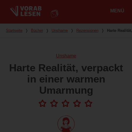
MENÜ
Hauptmenü
Du bist hier
Startseite
❭
Bücher
❭
Unshame
❭
Rezensionen
❭
Harte Realitä
Unshame
Harte Realität, verpackt
in einer warmen
Umarmung