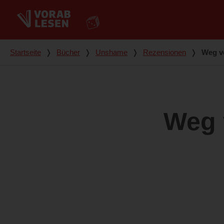
Du bist hier
Startseite
❭
Bücher
❭
Unshame
❭
Rezensionen
❭
Weg vo
Weg v