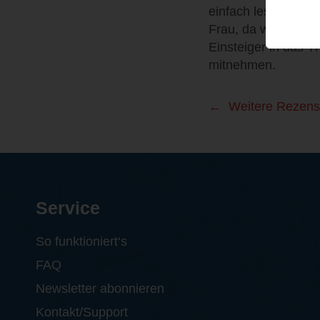
einfach lesen lässt
Frau, da wir uns al
Einsteiger in das 
mitnehmen.
Weitere Rezens
Service
So funktioniert‘s
FAQ
Newsletter abonnieren
Kontakt/Support