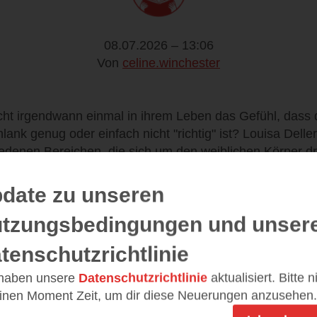
08.07.2026 – 13:06
Von
celine.winchester
cht irgendwann einmal in ihrem Leben das Gefühl, dass 
lank genug oder einfach nicht "richtig" ist? Louisa Deller
edenen Bereichen, die sich um den weiblichen Körper dr
haft, schön aussehen zu müssen, oder die daraus result
der Wunsch, etwas am eigenen Körper verändern zu müs
date zu unseren
ie Autorin hier vom Patriarchat geschaffene Zwänge und (
tzungsbedingungen und unser
hern oder sie klein halten sollen. Dabei immer vorne mi
ts als das Aussehen. Doch warum ist das so und woher
tenschutzrichtlinie
agegen tun? Diese Fragen und noch vieles mehr, versuc
 - und das gelingt ihr hervorragend. Schon lange befas
 haben unsere
Datenschutzrichtlinie
aktualisiert. Bitte 
men, aber durch dieses Buch habe ich wieder einiges d
einen Moment Zeit, um dir diese Neuerungen anzusehen.
en. Gerne hätte das Buch noch länger sein können, da