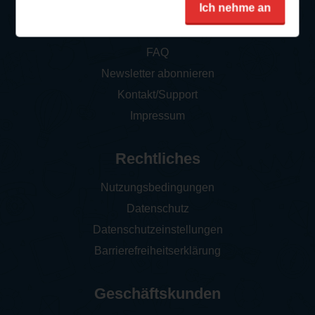
Service
Ich nehme an
So funktioniert‘s
FAQ
Newsletter abonnieren
Kontakt/Support
Impressum
Rechtliches
Nutzungsbedingungen
Datenschutz
Datenschutzeinstellungen
Barrierefreiheitserklärung
Geschäftskunden