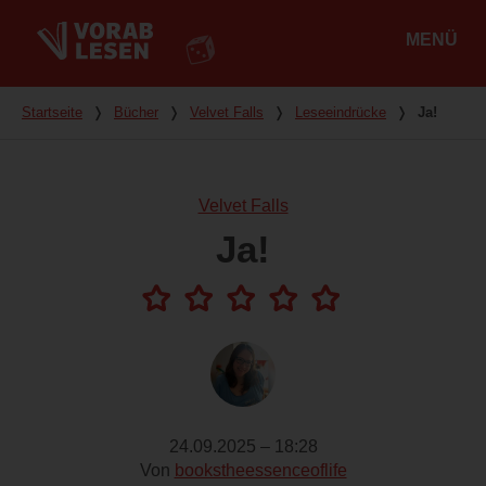
MENÜ
Hauptmenü
Du bist hier
Startseite
❭
Bücher
❭
Velvet Falls
❭
Leseeindrücke
❭
Ja!
Velvet Falls
Ja!
24.09.2025 – 18:28
Von
bookstheessenceoflife