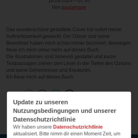
18.09.2024 – 07:45
Von
paulamarie
Das wunderschöne gestaltete Cover hat sofort meine
Aufmerksamkeit geweckt. Der Ozean und seine
Bewohner haben mich schon immer fasziniert, deswegen
freue ich mich umso mehr auf dieses Buch.
Die Illustrationen sind liebevoll gestaltet und kurze
Textpassagen ziehen den Leser in die Tiefen des Ozeans
und seine Geheimnisse und Kreaturen.
Ich freue mich auf dieses Buch.
TEILEN
Update zu unseren
Nutzungsbedingungen und unserer
Weitere Leseeindrücke
Datenschutzrichtlinie
Wir haben unsere
Datenschutzrichtlinie
aktualisiert. Bitte nimm dir einen Moment Zeit, um