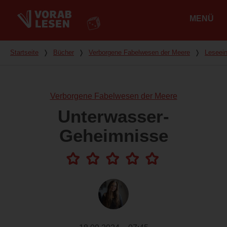
MENÜ
Hauptmenü
Du bist hier
Startseite
❭
Bücher
❭
Verborgene Fabelwesen der Meere
❭
Leseei
Verborgene Fabelwesen der Meere
Unterwasser-
Geheimnisse