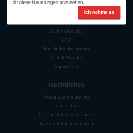
dir diese Neuerungen anzusehen.
Ich nehme an
Service
So funktioniert‘s
FAQ
Newsletter abonnieren
Kontakt/Support
Impressum
Rechtliches
Nutzungsbedingungen
Datenschutz
Datenschutzeinstellungen
Barrierefreiheitserklärung