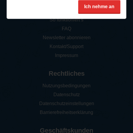
Service
Ich nehme an
So funktioniert‘s
FAQ
Newsletter abonnieren
Kontakt/Support
Impressum
Rechtliches
Nutzungsbedingungen
Datenschutz
Datenschutzeinstellungen
Barrierefreiheitserklärung
Geschäftskunden