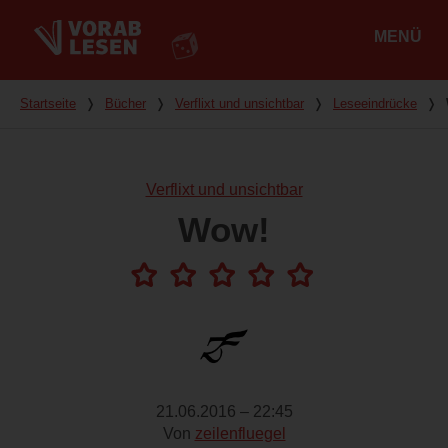
MENÜ
Hauptmenü
Du bist hier
Startseite
❭
Bücher
❭
Verflixt und unsichtbar
❭
Leseeindrücke
❭
Verflixt und unsichtbar
Wow!
21.06.2016 – 22:45
Von
zeilenfluegel