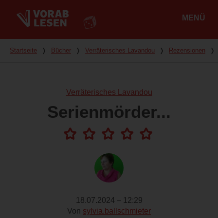
MENÜ
Hauptmenü
Du bist hier
Startseite
❭
Bücher
❭
Verräterisches Lavandou
❭
Rezensionen
❭
Verräterisches Lavandou
Serienmörder...
18.07.2024 – 12:29
Von
sylvia.ballschmieter