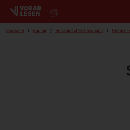
Du bist hier
Startseite
❭
Bücher
❭
Verräterisches Lavandou
❭
Rezensio