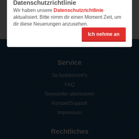
Datenschutzrichtlinie
Wir haben unsere
Datenschutzrichtlinie
aktualisiert. Bitte nimm dir einen Moment Zeit, um
Weitere Rezensionen
dir diese Neuerungen anzusehen.
Ich nehme an
Service
So funktioniert‘s
FAQ
Newsletter abonnieren
Kontakt/Support
Impressum
Rechtliches