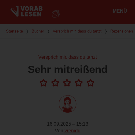
MENÜ
Hauptmenü
Du bist hier
Startseite
❭
Bücher
❭
Versprich mir, dass du tanzt
❭
Rezensionen
Versprich mir, dass du tanzt
Sehr mitreißend
16.09.2025 – 15:13
Von
vrenidu