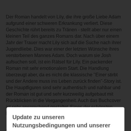
Der Roman handelt von Lily, die ihre große Liebe Adam
aufgrund einer schweren Erkrankung verliert. Diese
Geschichte rührt bereits zu Tränen - stellt aber nur einen
kleinen Teil des ganzes Romans dar. Nach über einem
Jahr der Trauer macht Lily sich auf die Suche nach ihrer
Jugendliebe. Dies war einer der letzten Wünsche ihres
verstorbenen Mannes Adam. Doch warum sie Josh
aufsuchen soll, ist ein Rätsel für Lily. Ein packender
Roman mit sehr emotionalem Start. Die Handlung
überzeugt aber, da es nicht die klassische "Einer stirbt
und der Andere muss ins Leben zurück finden"-Story ist.
Die Hauptfiguren sind sehr authentisch und nahbar und
der Roman ist gut und sehr kurzweilig aufgebaut mit
Rückblicken in die Vergangenheit. Auch das Buchcover
ist sehr ansprechend gestaltet. Eines der schönsten
Bücher seit langem. Eine klare Leseempfehlung
Update zu unseren
Nutzungsbedingungen und unserer
TEILEN