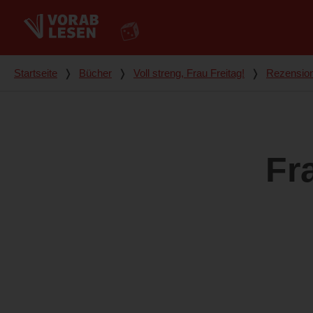
Du bist hier
Startseite
❭
Bücher
❭
Voll streng, Frau Freitag!
❭
Rezensio
Fr