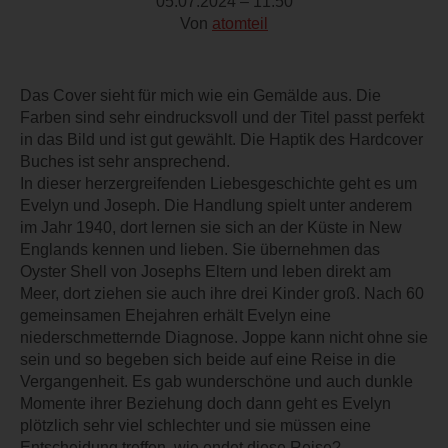
05.07.2024 – 11:50
Von
atomteil
Das Cover sieht für mich wie ein Gemälde aus. Die
Farben sind sehr eindrucksvoll und der Titel passt perfekt
in das Bild und ist gut gewählt. Die Haptik des Hardcover
Buches ist sehr ansprechend.
In dieser herzergreifenden Liebesgeschichte geht es um
Evelyn und Joseph. Die Handlung spielt unter anderem
im Jahr 1940, dort lernen sie sich an der Küste in New
Englands kennen und lieben. Sie übernehmen das
Oyster Shell von Josephs Eltern und leben direkt am
Meer, dort ziehen sie auch ihre drei Kinder groß. Nach 60
gemeinsamen Ehejahren erhält Evelyn eine
niederschmetternde Diagnose. Joppe kann nicht ohne sie
sein und so begeben sich beide auf eine Reise in die
Vergangenheit. Es gab wunderschöne und auch dunkle
Momente ihrer Beziehung doch dann geht es Evelyn
plötzlich sehr viel schlechter und sie müssen eine
Entscheidung treffen, wie endet diese Reise?