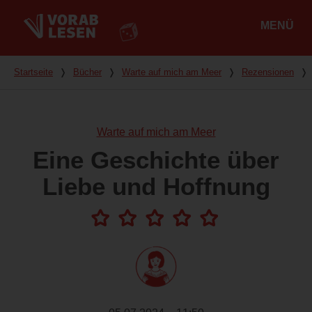
MENÜ
Hauptmenü
Du bist hier
Startseite
❭
Bücher
❭
Warte auf mich am Meer
❭
Rezensionen
❭
Warte auf mich am Meer
Eine Geschichte über
Liebe und Hoffnung