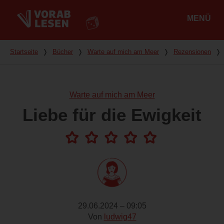
MENÜ
Hauptmenü
Du bist hier
Startseite
❭
Bücher
❭
Warte auf mich am Meer
❭
Rezensionen
❭
Warte auf mich am Meer
Liebe für die Ewigkeit
29.06.2024 – 09:05
Von
ludwig47