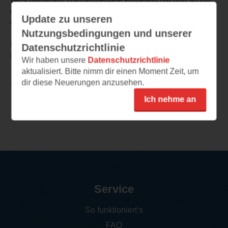
den Kindern gerade bei bestimmten Interessen noch
Update zu unseren
einmal die Bereiche aufschlagen kann.
Nutzungsbedingungen und unserer
Eine absolute Empfehlung für alle wissbegierigen,
Datenschutzrichtlinie
kleinen und großen Leseratten.
Wir haben unsere
Datenschutzrichtlinie
aktualisiert. Bitte nimm dir einen Moment Zeit, um
dir diese Neuerungen anzusehen.
TEILEN
Ich nehme an
Weitere Rezensionen
Service
So funktioniert‘s
FAQ