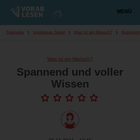
MENÜ
Hauptmenü
Du bist hier
Startseite
❭
Vorablesen Junior
❭
Was ist ein Mensch?
❭
Rezensio
Was ist ein Mensch?
Spannend und voller
Wissen