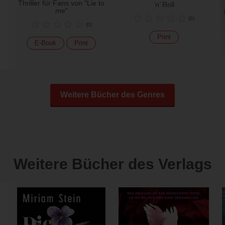
Thriller für Fans von "Lie to
’n’ Roll
me"
(
0
)
(
0
)
Print
E-Book
Print
Weitere Bücher des Genres
Weitere Bücher des Verlags