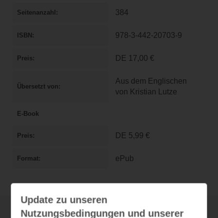
384
Seitenanzahl
978-3-442-20703-9
ISBN
DE
17,00 €
Preis
Aus dem Englischen
Übersetzt von
von Kristian Lutze
E-Book
DE
5,99 €
Preis
ePub
Format
Update zu unseren
Nutzungsbedingungen und unserer