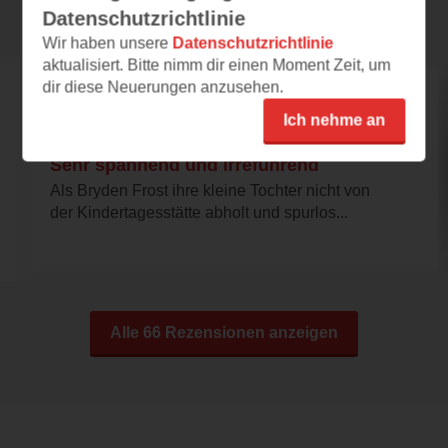
Rezensionen
Datenschutzrichtlinie
Wir haben unsere
Datenschutzrichtlinie
aktualisiert. Bitte nimm dir einen Moment Zeit, um
dir diese Neuerungen anzusehen.
fuechsin4
Ich nehme an
04.08.2026 – 22:10
Sehr spannend und irreführend
Als Bryden Frost ihre kleine Tochter nicht von
der Kindertagesstätte abholt und spurlos...
Alle 66 Rezensionen anzeigen