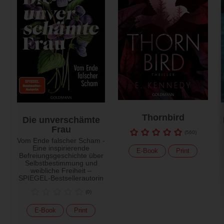
Thornbird
Die unverschämte
Frau
(
560
)
Vom Ende falscher Scham -
Eine inspirierende
E-Book
Print
Befreiungsgeschichte über
Selbstbestimmung und
weibliche Freiheit –
SPIEGEL-Bestsellerautorin
(
0
)
E-Book
Print