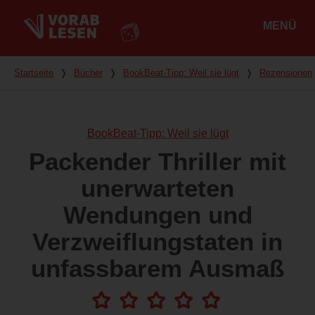
MENÜ
Hauptmenü
Du bist hier
Startseite
❭
Bücher
❭
BookBeat-Tipp: Weil sie lügt
❭
Rezensionen
BookBeat-Tipp: Weil sie lügt
Packender Thriller mit
unerwarteten
Wendungen und
Verzweiflungstaten in
unfassbarem Ausmaß