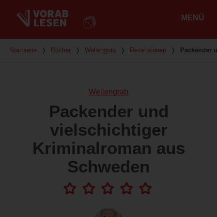
MENÜ
Hauptmenü
Du bist hier
Startseite
❭
Bücher
❭
Wellengrab
❭
Rezensionen
❭
Packender u
Wellengrab
Packender und
vielschichtiger
Kriminalroman aus
Schweden