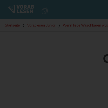
Du bist hier
Startseite
❭
Vorablesen Junior
❭
Wenn liebe Waschbären wüt