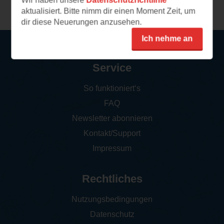
Wir haben unsere
Datenschutzrichtlinie
aktualisiert. Bitte nimm dir einen Moment Zeit, um
dir diese Neuerungen anzusehen.
Ich nehme an
Service
So funktioniert‘s
FAQ
Newsletter abonnieren
Kontakt/Support
Impressum
Rechtliches
Nutzungsbedingungen
Datenschutz