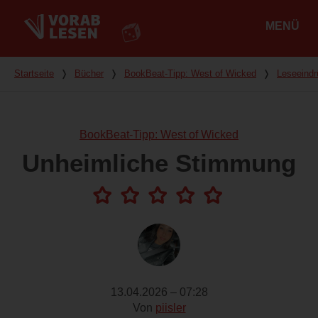
MENÜ
Hauptmenü
Du bist hier
Startseite
❭
Bücher
❭
BookBeat-Tipp: West of Wicked
❭
Leseeind
BookBeat-Tipp: West of Wicked
Unheimliche Stimmung
13.04.2026 – 07:28
Von
piisler