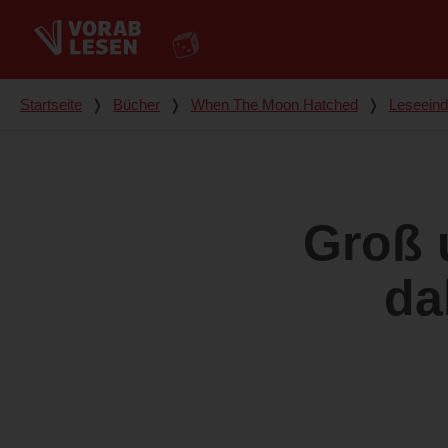
Du bist hier
Startseite
❭
Bücher
❭
When The Moon Hatched
❭
Leseein
Groß 
da