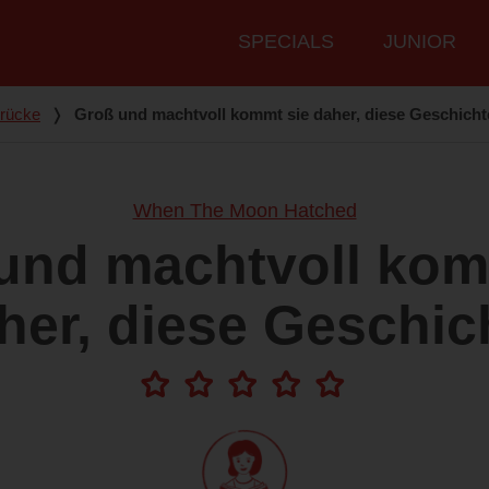
Hauptmenü
SPECIALS
JUNIOR
drücke
❭
Groß und machtvoll kommt sie daher, diese Geschicht
When The Moon Hatched
und machtvoll kom
her, diese Geschic