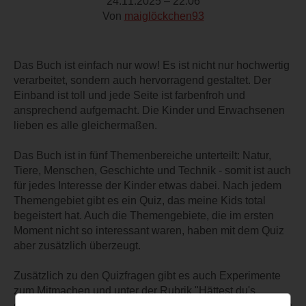
24.11.2025 – 22:06
Von
maiglöckchen93
Das Buch ist einfach nur wow! Es ist nicht nur hochwertig
verarbeitet, sondern auch hervorragend gestaltet. Der
Einband ist toll und jede Seite ist farbenfroh und
ansprechend aufgemacht. Die Kinder und Erwachsenen
lieben es alle gleichermaßen.
Das Buch ist in fünf Themenbereiche unterteilt: Natur,
Tiere, Menschen, Geschichte und Technik - somit ist auch
für jedes Interesse der Kinder etwas dabei. Nach jedem
Themengebiet gibt es ein Quiz, das meine Kids total
begeistert hat. Auch die Themengebiete, die im ersten
Moment nicht so interessant waren, haben mit dem Quiz
aber zusätzlich überzeugt.
Zusätzlich zu den Quizfragen gibt es auch Experimente
zum Mitmachen und unter der Rubrik "Hättest du's
gewusst?" werden interessante Fakten und Insiderwissen