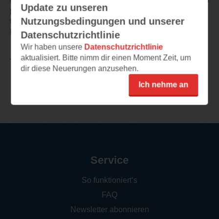
Update zu unseren
präsentiert. Alles absolut altersgerecht gestaltet und mit
Nutzungsbedingungen und unserer
tollen Bildern ergänzt.
Für jung und alt, einfach nur ein tolles Lexikon!
Datenschutzrichtlinie
Wir haben unsere
Datenschutzrichtlinie
aktualisiert. Bitte nimm dir einen Moment Zeit, um
TEILEN
dir diese Neuerungen anzusehen.
Ich nehme an
Weitere Rezensionen
Service
So funktioniert‘s
FAQ
Newsletter abonnieren