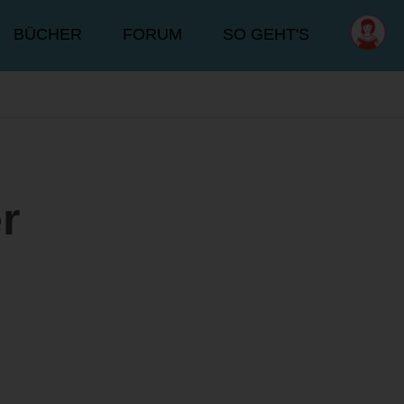
BÜCHER
FORUM
SO GEHT'S
r