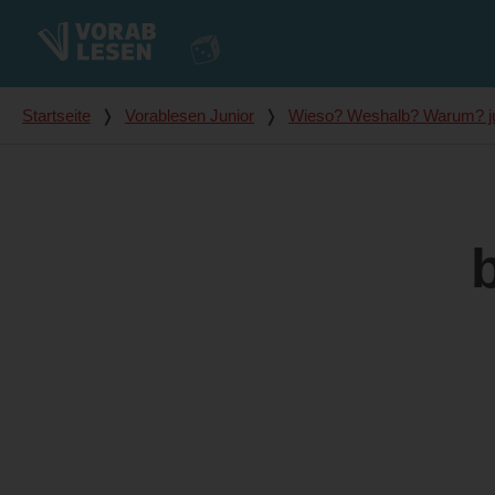
Du bist hier
Startseite
❭
Vorablesen Junior
❭
Wieso? Weshalb? Warum? jun