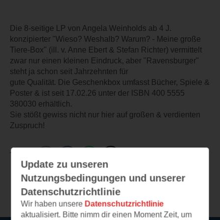
Die 8-seitige LP von Angela Weinholds ab 4 J.
konzipierter "Wieso? Weshalb? Warum? - Meine große
Tiere-Box" (ill. v. Anne Ebert & Stefan Richter) vermittelt
zwar nur einen kleinen Eindruck, aber "Ravensburger"
steht ja schon seit Jahrzehnten für
gute Qualität. Die Geschenkbox umfasst Bücher, Spiele &
Poster & ist seit 17.02.26 unter der ISBN 400 5555
380030 erhältlich.
Sie stößt gewiss nicht nur hier auf großen & verdienten
Zuspruch!
TEILEN
Update zu unseren
Nutzungsbedingungen und unserer
Weitere Leseeindrücke
Datenschutzrichtlinie
Wir haben unsere
Datenschutzrichtlinie
aktualisiert. Bitte nimm dir einen Moment Zeit, um