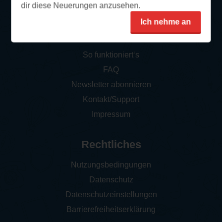
dir diese Neuerungen anzusehen.
Ich nehme an
Service
So funktioniert‘s
FAQ
Newsletter abonnieren
Kontakt/Support
Impressum
Rechtliches
Nutzungsbedingungen
Datenschutz
Datenschutzeinstellungen
Barrierefreiheitserklärung