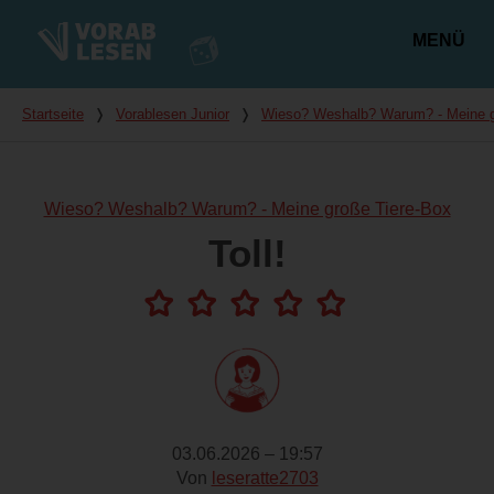
MENÜ
Hauptmenü
Du bist hier
Startseite
❭
Vorablesen Junior
❭
Wieso? Weshalb? Warum? - Meine g
Wieso? Weshalb? Warum? - Meine große Tiere-Box
Toll!
03.06.2026 – 19:57
Von
leseratte2703