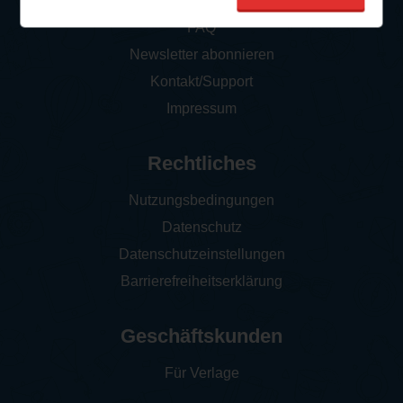
So funktioniert‘s
FAQ
Newsletter abonnieren
Kontakt/Support
Impressum
Rechtliches
Nutzungsbedingungen
Datenschutz
Datenschutzeinstellungen
Barrierefreiheitserklärung
Geschäftskunden
Für Verlage