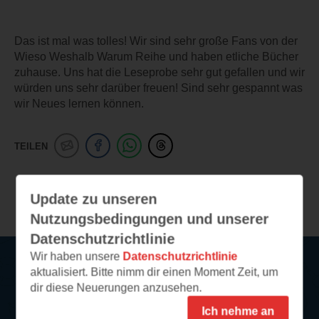
Das ist mal was tolles! Wir sind sehr große Fans von der
Wieso Weshalb Warum Reihe und haben etliche Bücher
zuhause. Uns hat die Leseprobe sehr gut gefallen und wir
würden uns sehr darüber freuen! Sind sehr gespannt was
wir Neues lernen können.
TEILEN
Weitere Leseeindrücke
Update zu unseren
Nutzungsbedingungen und unserer
Datenschutzrichtlinie
Wir haben unsere
Datenschutzrichtlinie
aktualisiert. Bitte nimm dir einen Moment Zeit, um
Service
dir diese Neuerungen anzusehen.
Ich nehme an