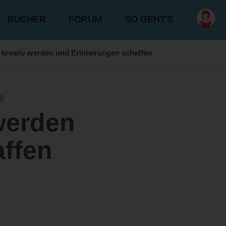
BÜCHER
FORUM
SO GEHT'S
 kreativ werden und Erinnerungen schaffen
e
werden
ffen