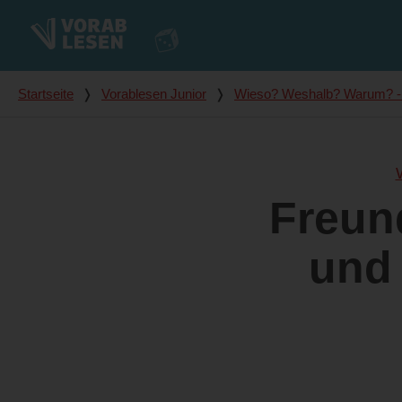
Du bist hier
Startseite
❭
Vorablesen Junior
❭
Wieso? Weshalb? Warum? - 
Freun
und