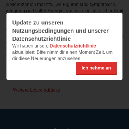
weitererzählen möchte. Die Figuren sind sympathisch,
neugierig und voller Energie, sodass man sich schnell mit
ihnen verbunden fühlt.
Update zu unseren
Für mich ist dieses Buch eine liebevolle Einladung,
Nutzungsbedingungen und unserer
gemeinsam zu staunen, zu lachen und den Bauernhof mit
Datenschutzrichtlinie
Kinderaugen zu entdecken. Die Leseprobe macht große
Wir haben unsere
Datenschutzrichtlinie
Lust auf mehr – und ich würde die restlichen Geschichten
aktualisiert. Bitte nimm dir einen Moment Zeit, um
nur zu gern mit meinem Kind weiter erkunden.
dir diese Neuerungen anzusehen.
Ich nehme an
TEILEN
Weitere Leseeindrücke