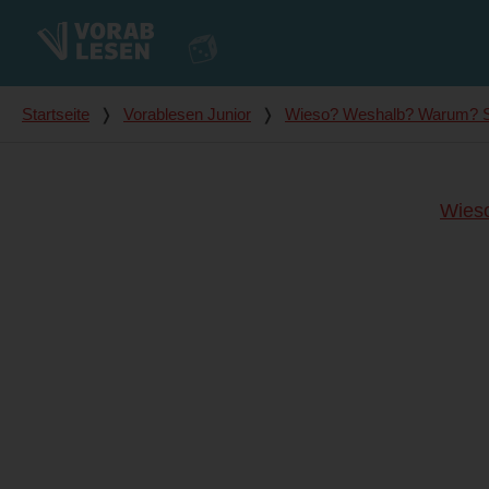
Du bist hier
Startseite
❭
Vorablesen Junior
❭
Wieso? Weshalb? Warum? S
Wies