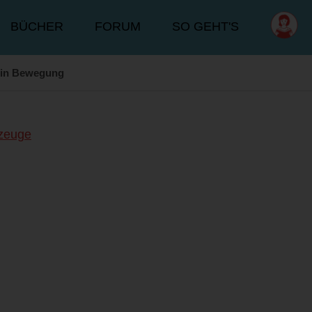
BÜCHER
FORUM
SO GEHT'S
 in Bewegung
zeuge